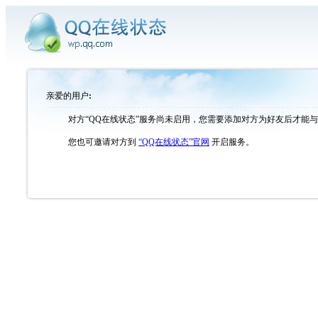
亲爱的用户
:
对方
“QQ在线状态”服务尚未启用，您需要添加对方为好友后才能
您也可邀请对方到
“QQ在线状态”官网
开启服务。